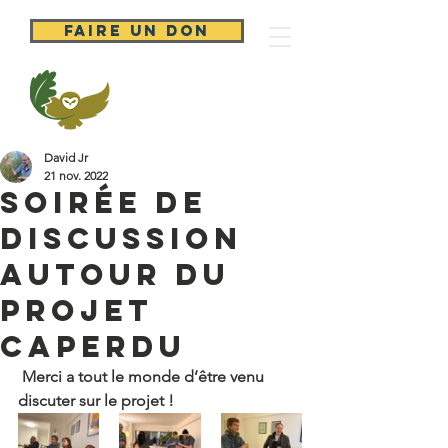
Faire un don
FORÊT
CAPERDU
David Jr
21 nov. 2022
Soirée de
discussion
autour du
projet
Caperdu
 Merci a tout le monde d’être venu 
discuter sur le projet !